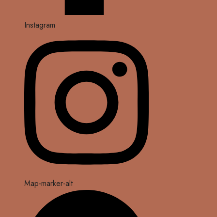
Instagram
Map-marker-alt