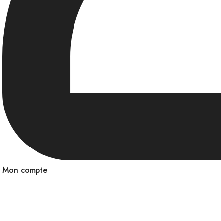
Mon compte