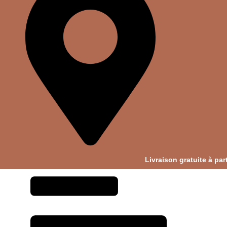
Livraison gratuite à par
Menu