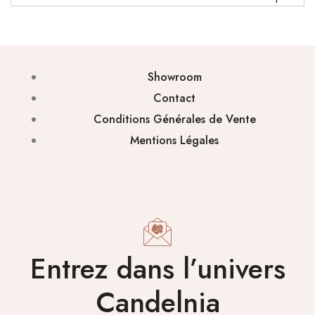
La
circulati
de l’air 
travers 
l’aspirat
Showroom
r active 
Contact
diffusio
du
Conditions Générales de Vente
parfum.
Mentions Légales
Compati
e avec
tout typ
d’aspira
ur (avec
ou sans
sac) à
conditio
Entrez dans l’univers
de bien
entreten
Candelnia
les filtre