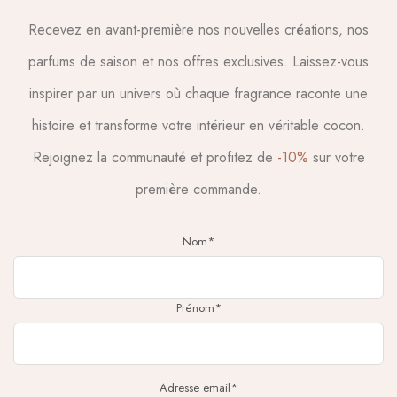
selon le
informat
Recevez en avant-première nos nouvelles créations, nos
ns du
fabrican
parfums de saison et nos offres exclusives. Laissez-vous
Sol :
inspirer par un univers où chaque fragrance raconte une
Mettre
une
histoire et transforme votre intérieur en véritable cocon.
cuillère 
Rejoignez la communauté et profitez de
-10%
sur votre
café de
poudre
première commande.
parfum
dans
votre
Nom*
seau
d’eau
pour le
Prénom*
nettoya
tout en
fraicheu
de votr
Adresse email*
sol.