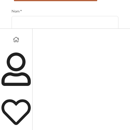
Nom*
Prénom*
Adresse email*
Votre adresse e-mail est uniquement utilisée pour vous envoyer
notre newsletter ainsi que des informations sur les activités de
Candelnia. Vous pouvez à tout moment utiliser le lien de
désinscription présent dans la newsletter.